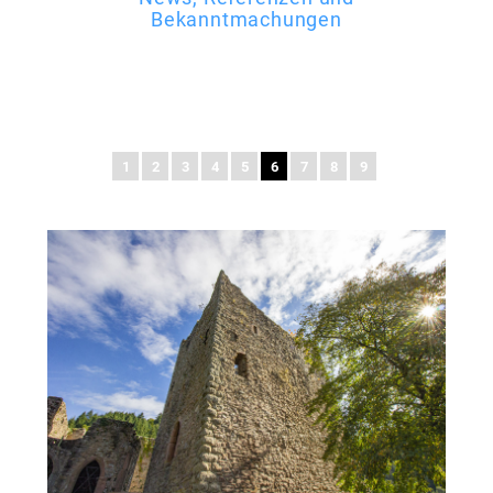
Bekanntmachungen
1
2
3
4
5
6
7
8
9