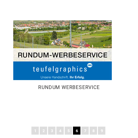
RUNDUM WERBESERVICE
1
2
3
4
5
6
7
8
9