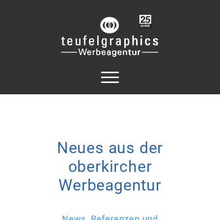
Neues aus der
oberkircher
Werbeagentur
News, Referenzen und