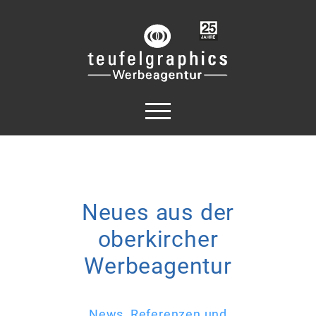
Neues aus der
oberkircher
Werbeagentur
News, Referenzen und