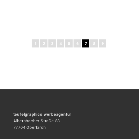
1
2
3
4
5
6
7
8
9
teufelgraphics werbeagentur
Albersbacher Straße 88
77704 Oberkirch