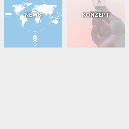
NEWS
KONZEPT
teufelgraphics werbeagentur
Albersbacher Straße 88
77704 Oberkirch
Zu Kontakten hinzufügen
Tel +49 (0) 7802 70 90 717
Fax +49 (0) 7802 70 90 718
info@teufel-graphics.de