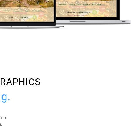
GRAPHICS
lg.
rch.
n.