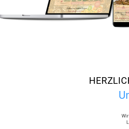
HERZLIC
Un
Wir
L