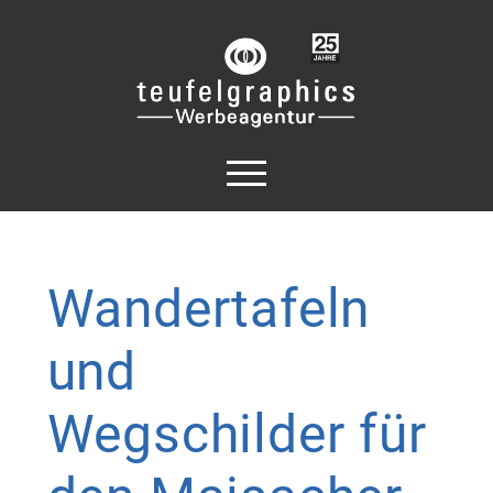
Wandertafeln
und
Wegschilder
für