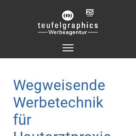
Wegweisende
Werbetechnik
für