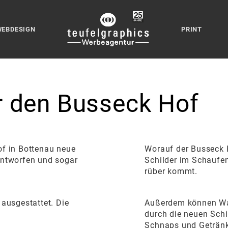
WEBDESIGN
PRINT
r
den
Busseck
Hof
f in Bottenau neue
Worauf der Busseck H
entworfen und sogar
Schilder im Schaufen
rüber kommt.
ausgestattet. Die
Außerdem können Wa
durch die neuen Sch
Schnaps und Getränk