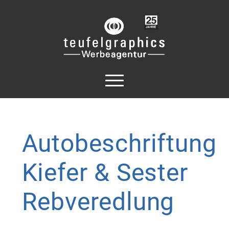
Autobeschriftung
Kiefer
&
Sester
Rebveredlung