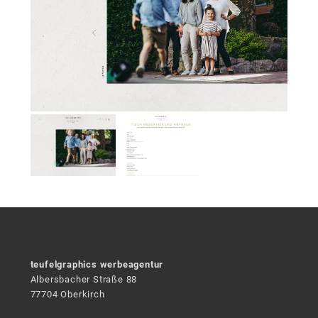
teufelgraphics werbeagentur
Albersbacher Straße 88
77704 Oberkirch