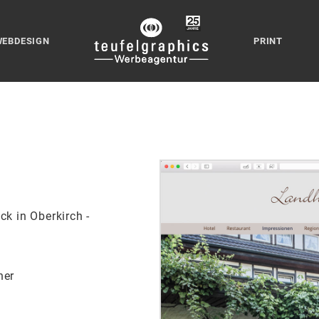
WEBDESIGN
PRINT
ck in Oberkirch -
her