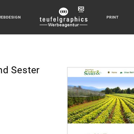
WEBDESIGN
PRINT
und Sester
.