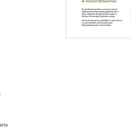
e
t
erte