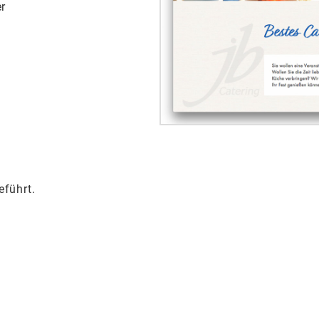
er
eführt.