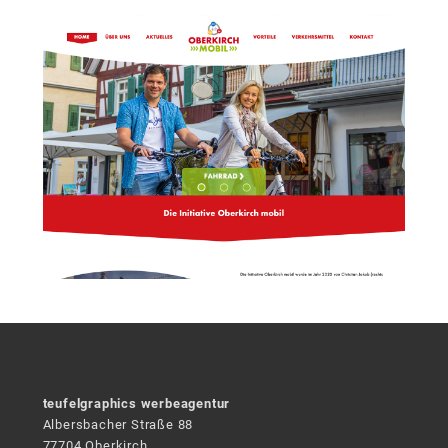
teufelgraphics werbeagentur
Albersbacher Straße 88
77704 Oberkirch