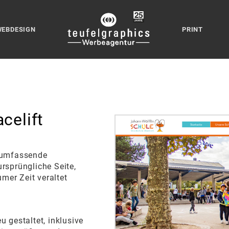
WEBDESIGN
PRINT
celift
e umfassende
rsprüngliche Seite,
umer Zeit veraltet
u gestaltet, inklusive