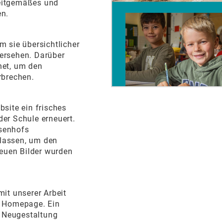
zeitgemäßes und
en.
m sie übersichtlicher
versehen. Darüber
net, um den
rbrechen.
bsite ein frisches
der Schule erneuert.
usenhofs
klassen, um den
neuen Bilder wurden
mit unserer Arbeit
r Homepage. Ein
r Neugestaltung