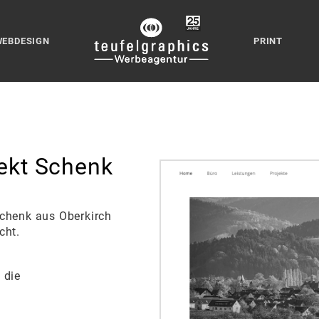
WEBDESIGN
PRINT
ekt Schenk
Schenk aus Oberkirch
cht.
 die