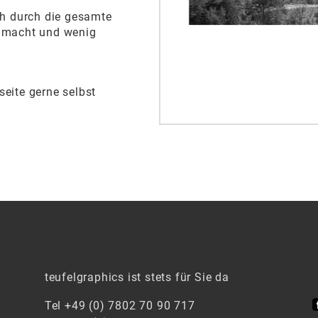
ch durch die gesamte
h macht und wenig
seite gerne selbst
teufelgraphics ist stets für Sie da
Tel +49 (0) 7802 70 90 717