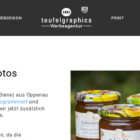
WEBDESIGN
PRINT
otos
 Biene) aus Oppenau
rogrammiert
und
ir jetzt zusätzlich
en.
, da die