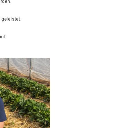
rden.
geleistet.
 auf