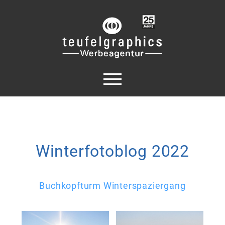
Winterfotoblog 2022
Buchkopfturm Winterspaziergang