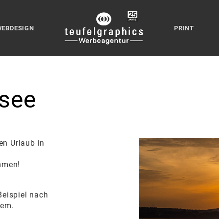
WEBDESIGN
PRINT
see
en Urlaub in
mmen!
eispiel nach
lem.