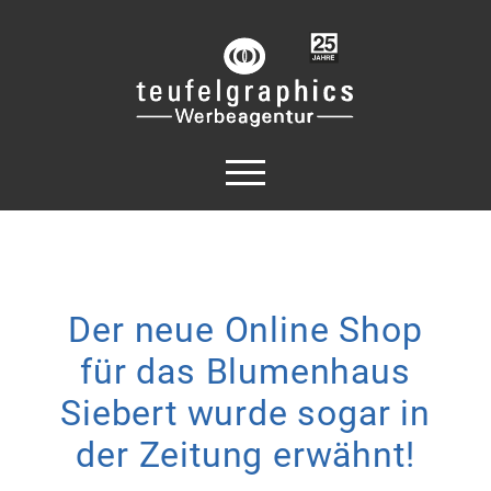
Der neue Online Shop
für das Blumenhaus
Siebert wurde sogar in
der Zeitung erwähnt!