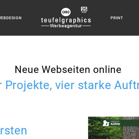
WEBDESIGN
PRINT
Neue Webseiten online
r Projekte, vier starke Auftr
ersten