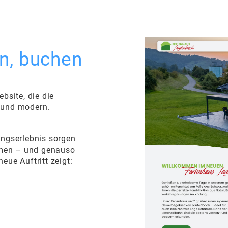
n, buchen
bsite, die die
g und modern.
hungserlebnis sorgen
mmen – und genauso
eue Auftritt zeigt: