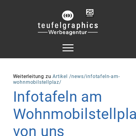
Weiterleitung zu
Artikel /news/infotafeln-am-
wohnmobilstellplaz/
Infotafeln
am
Wohnmobilstellpla
von
uns