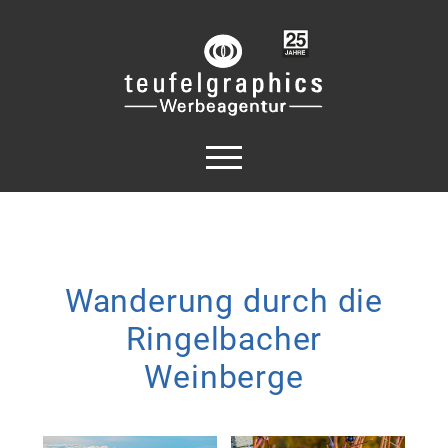
Wanderung durch die
Ringelbacher
Weinberge