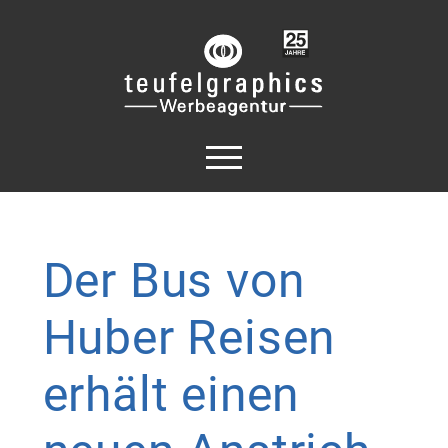
Der
Bus
von
Huber
Reisen
erhält
einen